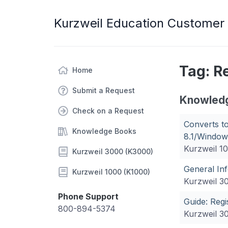
Kurzweil Education Customer
Tag: R
Home
Submit a Request
Knowled
Check on a Request
Converts t
Knowledge Books
8.1/Window
Kurzweil 1
Kurzweil 3000 (K3000)
General In
Kurzweil 1000 (K1000)
Kurzweil 3
Phone Support
Guide: Reg
800-894-5374
Kurzweil 3