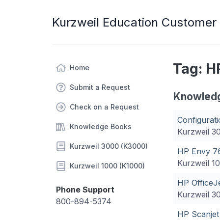
Kurzweil Education Customer
Tag: H
Home
Submit a Request
Knowled
Check on a Request
Configurat
Knowledge Books
Kurzweil 3
Kurzweil 3000 (K3000)
HP Envy 7
Kurzweil 1
Kurzweil 1000 (K1000)
HP OfficeJ
Phone Support
Kurzweil 3
800-894-5374
HP Scanjet