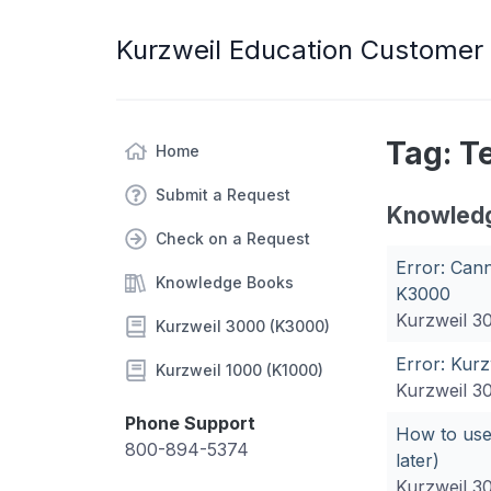
Kurzweil Education Customer
Tag: T
Home
Submit a Request
Knowled
Check on a Request
Error: Cann
Knowledge Books
K3000
Kurzweil 3
Kurzweil 3000 (K3000)
Error: Kur
Kurzweil 1000 (K1000)
Kurzweil 3
Phone Support
How to use
800-894-5374
later)
Kurzweil 3