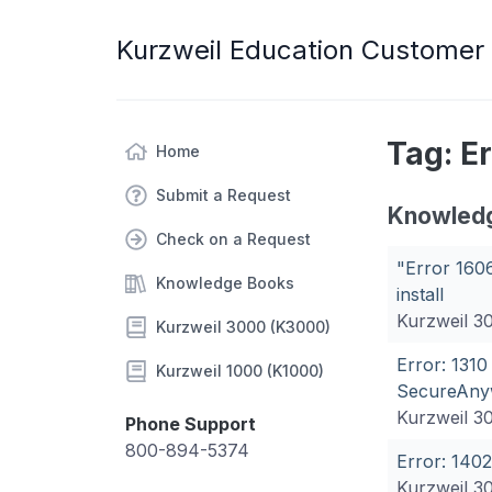
Kurzweil Education Customer
Tag: E
Home
Submit a Request
Knowled
Check on a Request
"Error 1606
Knowledge Books
install
Kurzweil 3
Kurzweil 3000 (K3000)
Error: 1310
Kurzweil 1000 (K1000)
SecureAny
Kurzweil 3
Phone Support
800-894-5374
Error: 140
Kurzweil 3